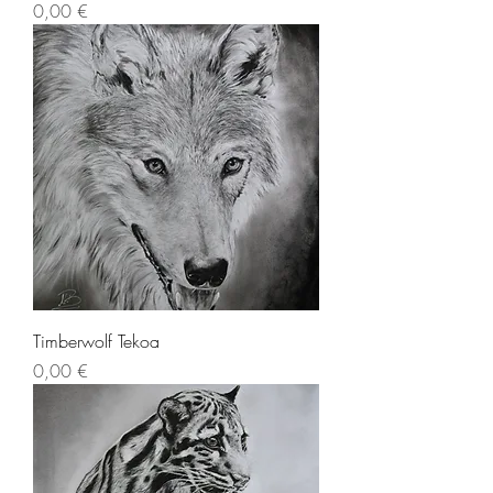
Cena
0,00 €
Timberwolf Tekoa
Cena
0,00 €